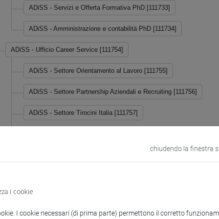
ADiSS - Servizi e Offerta Formativa PhD [111733]
ADiSS - Amministrazione e contabilità PhD [111734]
ADiSS - Ufficio Career Service [111754]
ADiSS - Settore Orientamento al Lavoro [111755]
ADiSS - Settore Partnership Aziendali e Recruiting [111756]
ADiSS - Settore Tirocini Italia [111757]
ADiSS - Settore Tirocini Estero [111758]
chiudendo la finestra 
ADiSS - Ufficio Orientamento, Tutorato e Servizi di Campus [111774]
ADiSS - Campus Linguistico [111775]
zza i cookie
ADiSS - Settore Orientamento e Tutorato [111783]
ookie. I cookie necessari (di prima parte) permettono il corretto funzionamen
ADiSS - Campus Economico [700003]