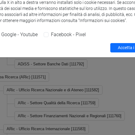
la X in alto a destra verranno installati solo i cookie necessari. Se accons
tà dei social media e forniscono statistiche sul loro utilizzo. In questo cas
ADiSS - Campus Scientifico [700004]
o associarli ad altre informazioni per finalità di analisi, di pubblicità, ecc
er ottenere maggiori informazioni consulta “Informazioni sui cookies”.
ADiSS - Campus Umanistico [700005]
Google - Youtube
Facebook - Pixel
ADiSS - Ufficio Post Lauream e Banche Dati [111781]
Accetta i
ADiSS - Settore Master e Post Lauream [111791]
ADiSS - Settore Banche Dati [111792]
ea Ricerca (ARic) [111571]
ARic - Ufficio Ricerca Nazionale e di Ateneo [111582]
ARic - Settore Qualità della Ricerca [111759]
ARic - Settore Finanziamenti Nazionali e Regionali [111760]
ARic - Ufficio Ricerca Internazionale [111583]