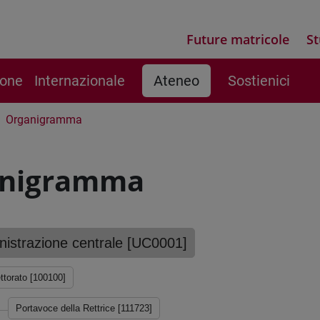
Future matricole
St
ione
Internazionale
Ateneo
Sostienici
Organigramma
anigramma
istrazione centrale [UC0001]
ttorato [100100]
Portavoce della Rettrice [111723]