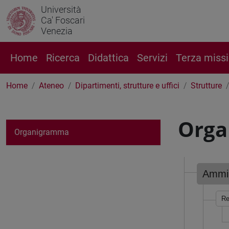
Università
Ca' Foscari
Venezia
Home
Ricerca
Didattica
Servizi
Terza miss
Home
Ateneo
Dipartimenti, strutture e uffici
Strutture
Org
Organigramma
Ammin
Re