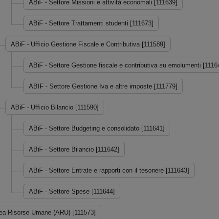
ABiF - Settore Missioni e attività economali [111639]
ABiF - Settore Trattamenti studenti [111673]
ABiF - Ufficio Gestione Fiscale e Contributiva [111589]
ABiF - Settore Gestione fiscale e contributiva su emolumenti [1116
ABIF - Settore Gestione Iva e altre imposte [111779]
ABiF - Ufficio Bilancio [111590]
ABiF - Settore Budgeting e consolidato [111641]
ABiF - Settore Bilancio [111642]
ABiF - Settore Entrate e rapporti con il tesoriere [111643]
ABiF - Settore Spese [111644]
ea Risorse Umane (ARU) [111573]